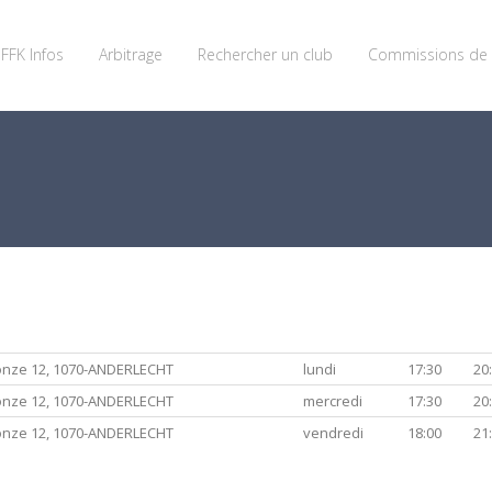
FFK Infos
Arbitrage
Rechercher un club
Commissions de 
onze 12, 1070-ANDERLECHT
lundi
17:30
20
onze 12, 1070-ANDERLECHT
mercredi
17:30
20
onze 12, 1070-ANDERLECHT
vendredi
18:00
21