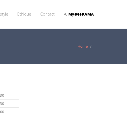
style
Ethique
Contact
My@FFKAMA
Home
:30
:30
:00