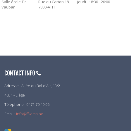
Salle école Tir
Rue du Carton 18,
jeudi
18:30
20:00
Vauban
7800-ATH
CONTACT INFO
Adresse : Allée du Bol d'Air, 13/2
4031 - Liège
Téléphone : 0471 70 49 06
Email :
info@ffkama.be