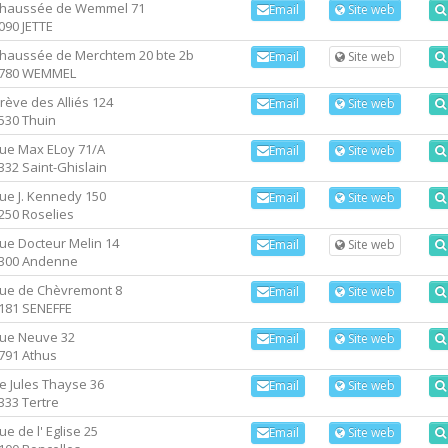
haussée de Wemmel 71
Email
Site web
090 JETTE
haussée de Merchtem 20 bte 2b
Email
Site web
780 WEMMEL
rève des Alliés 124
Email
Site web
530 Thuin
ue Max ELoy 71/A
Email
Site web
332 Saint-Ghislain
ue J. Kennedy 150
Email
Site web
250 Roselies
ue Docteur Melin 14
Email
Site web
300 Andenne
ue de Chèvremont 8
Email
Site web
181 SENEFFE
ue Neuve 32
Email
Site web
791 Athus
e Jules Thayse 36
Email
Site web
333 Tertre
ue de l' Eglise 25
Email
Site web