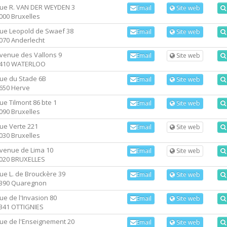
ue R. VAN DER WEYDEN 3
Email
Site web
000 Bruxelles
ue Leopold de Swaef 38
Email
Site web
070 Anderlecht
venue des Vallons 9
Email
Site web
410 WATERLOO
ue du Stade 6B
Email
Site web
650 Herve
ue Tilmont 86 bte 1
Email
Site web
090 Bruxelles
ue Verte 221
Email
Site web
030 Bruxelles
venue de Lima 10
Email
Site web
020 BRUXELLES
ue L. de Brouckère 39
Email
Site web
390 Quaregnon
ue de l'Invasion 80
Email
Site web
341 OTTIGNIES
ue de l'Enseignement 20
Email
Site web