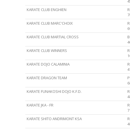
4
KARATE CLUB ENGHIEN
R
7
KARATE CLUB MARC'CHOIX
R
6
KARATE CLUB MARTIAL CROSS
B
4
KARATE CLUB WINNERS
R
1
KARATE DOJO CALAMINIA
R
4
KARATE DRAGON TEAM
P
6
KARATE FUNAKOSHI DOJO K.F.D.
R
4
KARATE JKA - FR
R
7
KARATE SHITO ANDRIMONT KSA
R
4