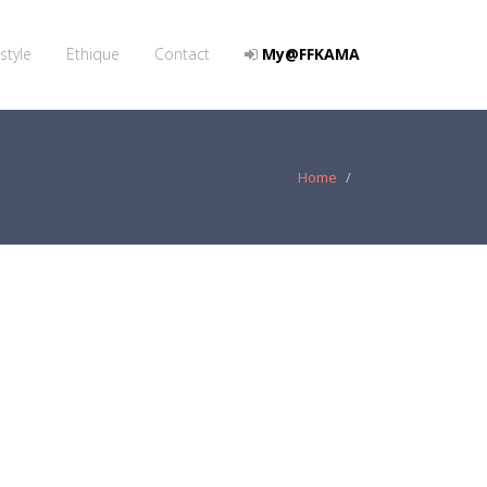
style
Ethique
Contact
My@FFKAMA
Home