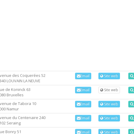
venue des Coquerées 52
Email
Site web
340 LOUVAIN LA NEUVE
ue de Koninck 63
Email
Site web
080 Bruxelles
venue de Tabora 10
Email
Site web
000 Namur
venue du Centenaire 240
Email
Site web
102 Seraing
ue Bonry 51
Email
Site web