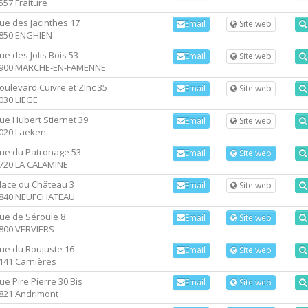
557 Fraiture
ue des Jacinthes 17
Email
Site web
850 ENGHIEN
ue des Jolis Bois 53
Email
Site web
900 MARCHE-EN-FAMENNE
oulevard Cuivre et ZInc 35
Email
Site web
030 LIEGE
ue Hubert Stiernet 39
Email
Site web
020 Laeken
ue du Patronage 53
Email
Site web
720 LA CALAMINE
lace du Château 3
Email
Site web
840 NEUFCHATEAU
ue de Séroule 8
Email
Site web
800 VERVIERS
ue du Roujuste 16
Email
Site web
141 Carnières
ue Pire Pierre 30 Bis
Email
Site web
821 Andrimont