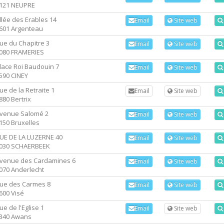
121 NEUPRE
llée des Erables 14
Email
Site web
601 Argenteau
ue du Chapitre 3
Email
Site web
080 FRAMERIES
lace Roi Baudouin 7
Email
Site web
590 CINEY
ue de la Retraite 1
Email
Site web
880 Bertrix
venue Salomé 2
Email
Site web
150 Bruxelles
UE DE LA LUZERNE 40
Email
Site web
030 SCHAERBEEK
venue des Cardamines 6
Email
Site web
070 Anderlecht
ue des Carmes 8
Email
Site web
600 Visé
ue de l'Eglise 1
Email
Site web
340 Awans