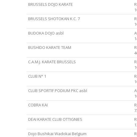
BRUSSELS DOJO KARATE
R
1
BRUSSELS SHOTOKAN K.C. 7
R
1
BUDOKA DOJO asbl
A
1
BUSHIDO KARATE TEAM
R
4
C.A.M.J. KARATE BRUSSELS
R
1
CLUB N° 1
R
1
CLUB SPORTIF PODIUM PKC asbl
A
1
COBRA KAI
R
7
DEAI KARATE CLUB OTTIGNIES
R
1
Dojo Bushikai Wadokai Belgium
R