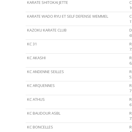
KARATE SHITOKAI JETTE
C
1
KARATE WADO RYU ET SELF DEFENSE WEMMEL
C
1
KAZOKU KARATE CLUB
D
6
KC 31
R
7
KC AKASHI
R
6
KC ANDENNE SEILLES
R
5
KC ARQUENNES
R
7
KC ATHUS
R
6
KC BAUDOUR ASBL
R
7
KC BONCELLES
R