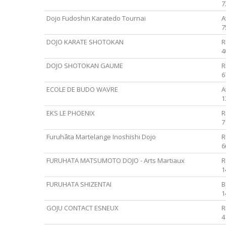
7
Dojo Fudoshin Karatedo Tournai
A
7
DOJO KARATE SHOTOKAN
R
4
DOJO SHOTOKAN GAUME
R
6
ECOLE DE BUDO WAVRE
A
1
EKS LE PHOENIX
R
7
Furuhâta Martelange Inoshishi Dojo
R
6
FURUHATA MATSUMOTO DOJO - Arts Martiaux
R
1
FURUHATA SHIZENTAI
B
1
GOJU CONTACT ESNEUX
R
4