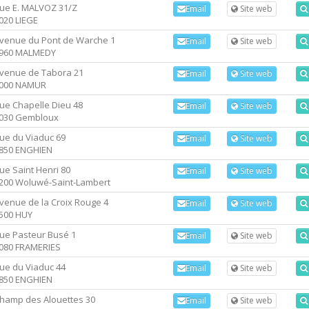
ue E. MALVOZ 31/Z
Email
Site web
020 LIEGE
venue du Pont de Warche 1
Email
Site web
960 MALMEDY
venue de Tabora 21
Email
Site web
000 NAMUR
ue Chapelle Dieu 48
Email
Site web
030 Gembloux
ue du Viaduc 69
Email
Site web
850 ENGHIEN
ue Saint Henri 80
Email
Site web
200 Woluwé-Saint-Lambert
venue de la Croix Rouge 4
Email
Site web
500 HUY
ue Pasteur Busé 1
Email
Site web
080 FRAMERIES
ue du Viaduc 44
Email
Site web
850 ENGHIEN
hamp des Alouettes 30
Email
Site web